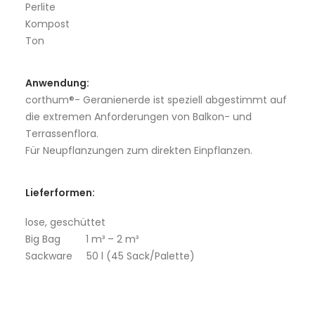
Perlite
Kompost
Ton
Anwendung:
corthum®- Geranienerde ist speziell abgestimmt auf
die extremen Anforderungen von Balkon- und
Terrassenflora.
Für Neupflanzungen zum direkten Einpflanzen.
Lieferformen:
lose, geschüttet
Big Bag 1 m³ – 2 m³
Sackware 50 l (45 Sack/Palette)