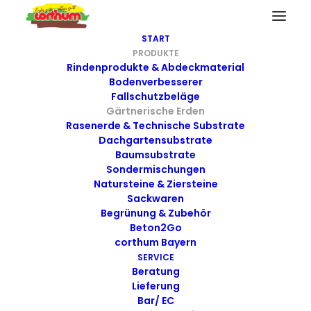
START
PRODUKTE
Rindenprodukte & Abdeckmaterial
Bodenverbesserer
Fallschutzbeläge
Gärtnerische Erden
Rasenerde & Technische Substrate
Dachgartensubstrate
Baumsubstrate
Sondermischungen
Natursteine & Ziersteine
Sackwaren
Begrünung & Zubehör
Beton2Go
corthum Bayern
SERVICE
Beratung
Gärtnerische Erden
Lieferung
Bar/ EC