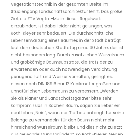
Vegetationstechnik in der gesamten Breite im
Studiengang Landschaftsarchitektur lehrt. Das große
Ziel, die ZTV Vegtra-Mü in dieses Regelwerk
einzubinden, ist dabei leider nicht gelungen, was
Roth-Kleyer sehr bedauert. Die durchschnittliche
Lebenserwartung eines Baumes in der Stadt beträgt
laut dem deutschen Städtetag circa 30 Jahre, das ist
nicht besonders lang. Durch zusätzlichen Wurzelraum
und grobkörnige Baumsubstrate, die trotz der zu
erwartenden oder auch notwendigen Verdichtung
genügend Luft und Wasser vorhalten, gelingt es,
diesen nach DIN 18916 nur 12 Kubikmeter großen und
unnatürlichen Lebensraum zu verbessern. „Werden
Sie als Planer und Landschaftsgärtner bitte sehr
kompromisslos in Sachen Baum, sagen Sie lieber ein
deutliches „Nein“, wenn der Tiefbau anfängt, für seine
Belange zu verhandeln, für den Baum nicht mehr
hinreichend Wurzelraum bleibt und dies nicht zuletzt
aus Gewährleistungsgründen“, so Roth-Kleyer. Gegen