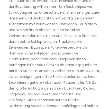
sind auch im öffentlichen Grün einsetzbar und bei
der Bevölkerung willkommen. Um Raubthripse von
Schadthripsen zu unterscheiden, ist ein sehr genaues
Hinsehen und Beobachten notwendig. Sie gehören
zusammen mit Raubwanzen, Florfliegen, Laufkäfern
und Weichkäfern ebenso zu den natürlich
vorkommenden Nützlingen und diese Liste lässt sich
durch echte Schlupfwespen, Brackwespen,
Zehrwespen, Erzwespen, Faltenwespen, wie die
Hornisse, Schwebfliegen und räuberische
Gallmücken, noch erweitern. Einige von ihnen
benötigen blühende Pflanzen als Nahrungsquelle im
adulten Stadium. Ameisen verhalten sich ambivalent,
sie verteidigen gerne ihre Blattlauskolonien; zu ihren
Beutetieren gehören aber auch Raupen aller Art. Zu
den größeren Nützlingen zählen Eidechsen, Kröten,
Singvögel, Igel, Maulwurf, Fledermäuse und
Greifvögel. Alle zusammen sorgen für die
Dezimierung verschiedenster Schädlinge und halten