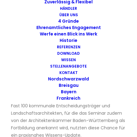
Zuverlässig & Flexibel
HÄNDLER
ÜBER UNS
4 Gründe
Ehrenamtliches Engagement
Werfe einen Blick ins Werk
Historie
11. corthum-Fachseminar 2016
REFERENZEN
DOWNLOAD
Vier Fachvorträge, viermal geballtes Expertenwissen
WISSEN
zu Themen wie dem regionalen Klimawandel, dem
STELLENANGEBOTE
Einsatz von Nützlingen im öffentlichen Grün, der
KONTAKT
Etablierung innovativer Staudenmischpflanzungen
Nordschwarzwald
sowie Aspekten aus der aktuellen FLL-Empfehlung für
Breisgau
Baumpflanzungen Teil 1, waren Inhalte des 11.
Bayern
Frankreich
corthum-Fachseminars in Marxzell Ende Februar 2016.
Fast 100 kommunale Entscheidungsträger und
Landschaftsarchitekten, für die das Seminar zudem
von der Architektenkammer Baden-Württemberg als
Fortbildung anerkannt wird, nutzten diese Chance für
ein praxisnahes Wissens-Update.