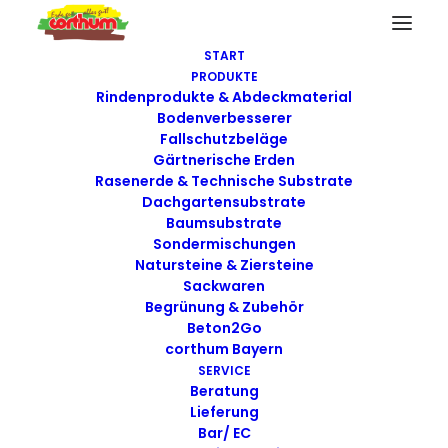
START
PRODUKTE
Rindenprodukte & Abdeckmaterial
Bodenverbesserer
Fallschutzbeläge
Gärtnerische Erden
Mögliches
Rasenerde & Technische Substrate
Dachgartensubstrate
Zusammenspiel von
Baumsubstrate
Sondermischungen
Klima, Nützlingen
Natursteine & Ziersteine
Sackwaren
und Pflanzen im
Begrünung & Zubehör
Beton2Go
urbanen Bereich
corthum Bayern
SERVICE
Beratung
25. FEBRUAR 2016
|
IN
FACHSEMINAR
|
BY
JENS
Lieferung
Bar/ EC